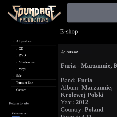
E-shop
All products
CD
DVD
Merchandise
Furia - Marzannie, 
Vinyl
Sale
Band:
Furia
Terms of Use
Album:
Marzannie,
Contact
Krolewej Polski
Year:
2012
Return to site
Country:
Poland
Follow us on:
Format:
CD