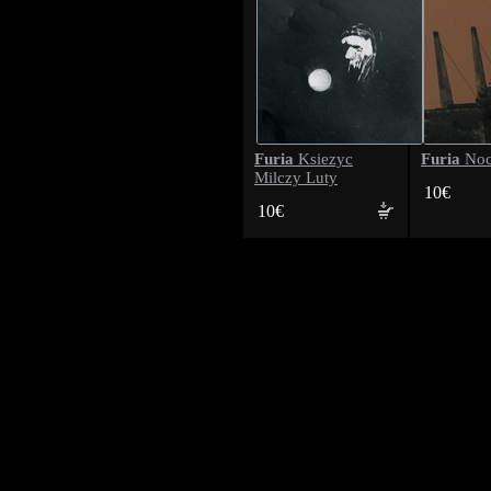
Furia
Furia
Ksiezyc
Noc
Milczy Luty
10€
10€