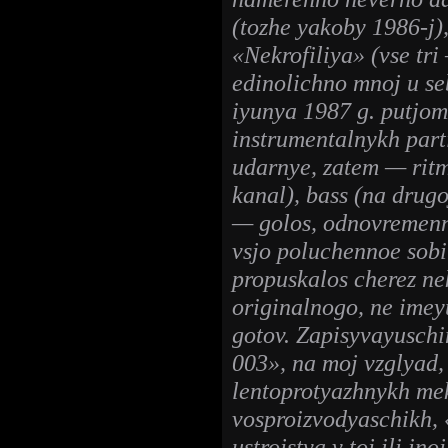
(tozhe yakoby 1986-j)
«Nekrofiliya» (vse tri
edinolichno mnoj u s
iyunya 1987 g. putjo
instrumentalnykh part
udarnye, zatem — ritm
kanal), bass (na drugo
— golos, odnovremenno
vsjo poluchennoe sobi
propuskalos cherez n
originalnogo, ne imey
gotov. Zapisyvayusch
003», na moj vzglyad,
lentoprotyazhnykh me
vosproizvodyaschikh, 
ustrojstva v toj ili i