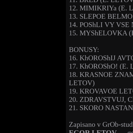
12. MIMIKRIYa (E.
13. SLEPOE BELMO 
14. POShLI VY VSE
15. MYShELOVKA (
BONUSY:
16. KhOROShIJ AVT
17. KhOROShO! (E.
18. KRASNOE ZNAM
LETOV)
19. KROVAVOE LET
20. ZDRAVSTVUJ, 
21. SKORO NASTAN
Zapisano v GrOb-stud
EGOR LETOV
— gol