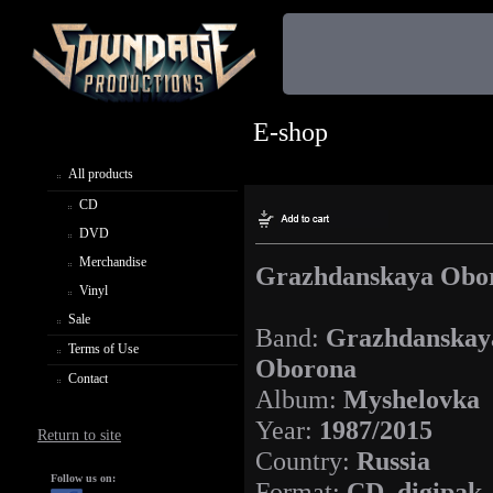
E-shop
All products
CD
DVD
Merchandise
Grazhdanskaya Obor
Vinyl
Sale
Band:
Grazhdanskay
Terms of Use
Oborona
Contact
Album:
Myshelovka
Year:
1987/2015
Return to site
Country:
Russia
Follow us on:
Format:
CD, digipak