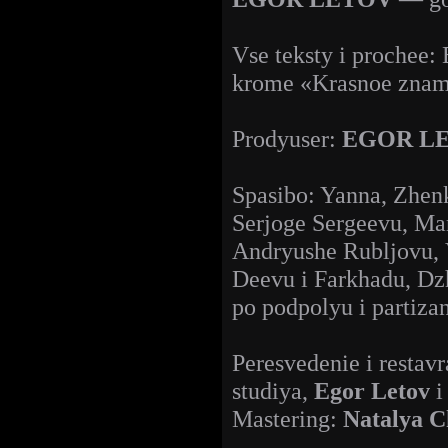
Vse teksty i prochee: 
krome «Krasnoe znamy
Prodyuser:
EGOR L
Spasibo: Yanna, Zhen
Serjoge Sergeevu, Man
Andryushe Rubljovu, 
Deevu i Farkhadu, D
po podpolyu i partiza
Peresvedenie i restav
studiya,
Egor Letov
Mastering:
Natalya 