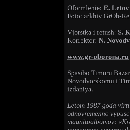
Oformlenie:
E. Letov
Foto: arkhiv GrOb-Re
Vjorstka i retush:
S. 
Korrektor:
N. Novodv
www.gr-oborona.ru
Spasibo Timuru Baza
Novodvorskomu i Tim
izdaniya.
Letom 1987 goda virtu
odnovremenno vypusch
magnitoalbomov: «Kr
namerenno neverno d