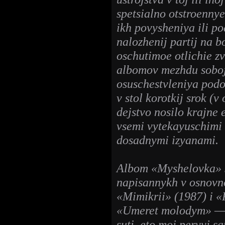
spetsialno otstroennye
ikh povysheniya ili p
nalozhenij partij na 
oschutimoe otlichie z
albomov mezhdu soboj.
osuschestvleniya podob
v stol korotkij srok (v
dejstvo nosilo krajne 
vsemi vytekayuschimi 
dosadnymi izyanami.
Albom «Myshelovka» s
napisannykh v osnovn
«Mimikrii» (1987) i «
«Umeret molodym» — p
suti, eto moj pervyj 