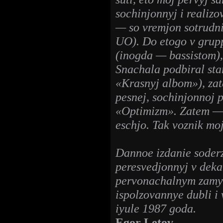
sochinjonnyj i realiz
— so vremjon sotrudn
UO). Do etogo v grup
(inogda — bassistom), 
Snachala podbiral star
«Krasnyj albom»), zat
pesnej, sochinjonnoj 
«Optimizm». Zatem — 
eschjo. Tak voznik mo
Dannoe izdanie soderzh
peresvedjonnyj v deka
pervonachalnym zamys
ispolzovannye dubli i
iyule 1987 goda.
Egor Letov
,