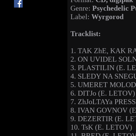
Genre:
Psychedelic 
Label:
Wyrgorod
Tracklist:
1. TAK ZhE, KAK R
2. ON UVIDEL SOLN
3. PLASTILIN (E. L
4. SLEDY NA SNEGU
5. UMERET MOLOD
6. DITJo (E. LETOV)
7. ZhJoLTAYa PRESS
8. IVAN GOVNOV (E
9. DEZERTIR (E. L
10. TsK (E. LETOV)
11. BRED (E. LETOV