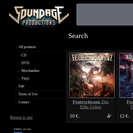
Search
All products
CD
DVD
Merchandise
Vinyl
Sale
Terms of Use
Feuerschwanz
Fe
Das
Contact
Elfte Gebot
T
10 €.
12 €.
Return to site
Follow us on: