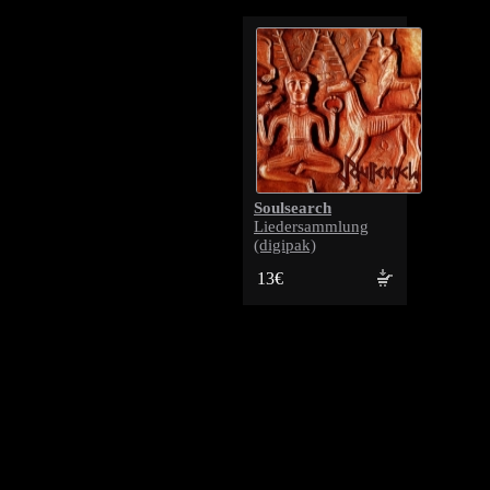
Soulsearch
Liedersammlung
(digipak)
13€