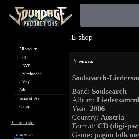
E-shop
All products
CD
DVD
Merchandise
Soulsearch-Liedersa
Vinyl
Band:
Soulsearch
Sale
Album:
Liedersamm
Terms of Use
Year:
2006
Contact
Country:
Austria
Return to site
Format:
CD
(digi-pac
Genre:
pagan folk
me
Follow us on: