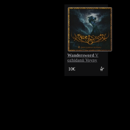
Wandersword
V
ozhidanii Voyny
10€