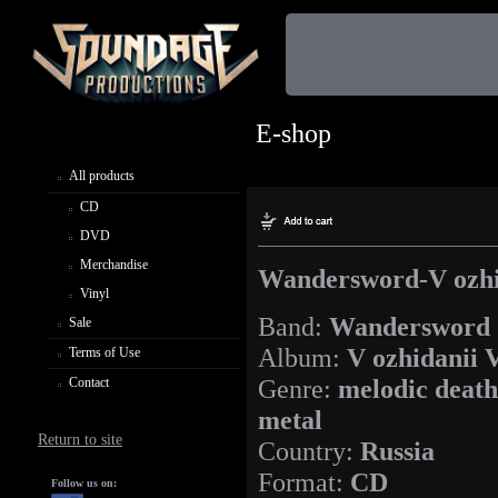
E-shop
All products
CD
DVD
Merchandise
Wandersword-V ozhi
Vinyl
Band:
Wandersword
Sale
Album:
V ozhidanii 
Terms of Use
Genre:
melodic death
Contact
metal
Return to site
Country:
Russia
Format:
CD
Follow us on: