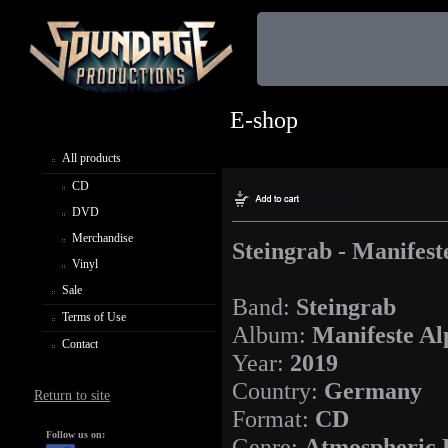
E-shop
All products
CD
DVD
Merchandise
Steingrab - Manifes
Vinyl
Sale
Band:
Steingrab
Terms of Use
Album:
Manifeste A
Contact
Year:
2019
Country:
Germany
Return to site
Format:
CD
Follow us on:
Genre:
Atmospheric 