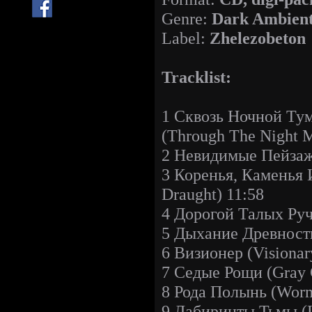
Genre:
Dark Ambien
Label:
Zhelezobeton
Tracklist:
1 Сквозь Ночной Ту
(Through The Night M
2 Невидимые Пейзажи
3 Коренья, Каменья И
Draught) 11:58
4 Дорогой Талых Руч
5 Дыхание Древности 
6 Визионер (Visionar
7 Седые Рощи (Gray 
8 Рода Полынь (Worm
9 Лабиринты Тьмы (L