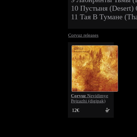
10 Пустыня (Desert) 
11 Тая В Тумане (Tha
Corvuz releases
Corvuz
Nevidimye
Pejzazhi (digipak)
12€