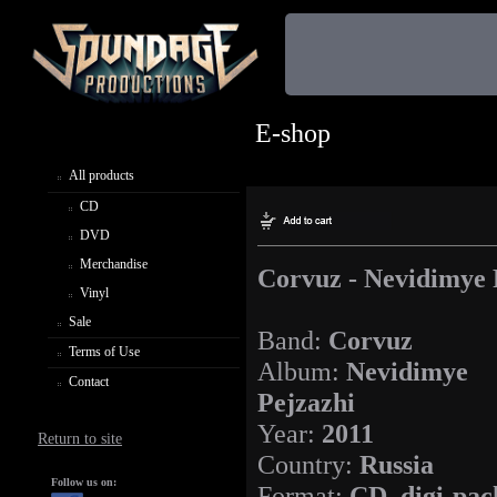
E-shop
All products
CD
DVD
Merchandise
Corvuz - Nevidimye 
Vinyl
Sale
Band:
Corvuz
Terms of Use
Album:
Nevidimye
Contact
Pejzazhi
Year:
2011
Return to site
Country:
Russia
Follow us on:
Format:
CD, digi-pac