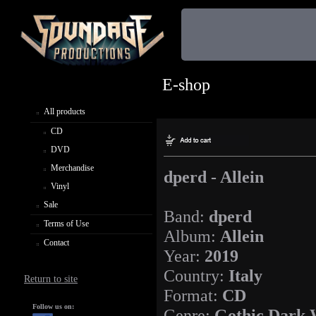
E-shop
All products
CD
DVD
Merchandise
dperd - Allein
Vinyl
Sale
Band:
dperd
Terms of Use
Album:
Allein
Contact
Year:
2019
Country:
Italy
Return to site
Format:
CD
Follow us on:
Genre:
Gothic Dark