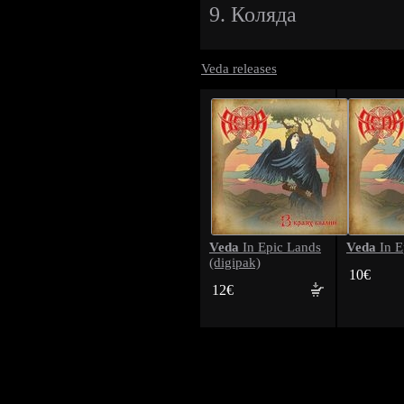
9. Коляда
Veda releases
Veda
Veda
In Epic Lands
In E
(digipak)
10€
12€