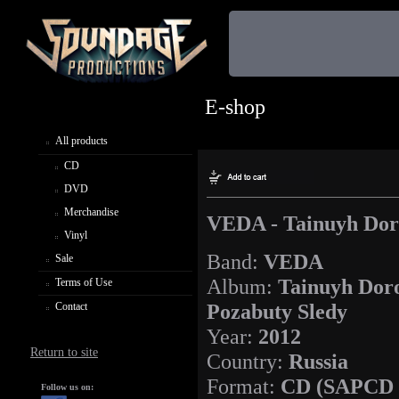
E-shop
All products
CD
DVD
Merchandise
VEDA - Tainuyh Dor
Vinyl
Band:
VEDA
Sale
Album:
Tainuyh Dor
Terms of Use
Pozabuty Sledy
Contact
Year:
2012
Return to site
Country:
Russia
Format:
CD
(SAPCD
Follow us on: