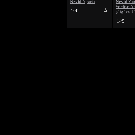
Nevid
Nevid
Agarta
Yan
Serdtse Ar
10€
(digibook
14€