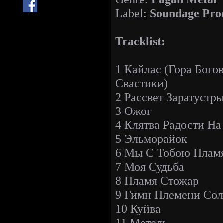
Label:
Soundage Pro
Tracklist:
1 Кайлас (Гора Богов
Свастики)
2 Рассвет Заратустр
3 Ожог
4 Клятва Радости На
5 Эльморайок
6 Мы С Тобою Пламя
7 Моя Судьба
8 Пламя Стожар
9 Гимн Племени Со
10 Куйва
11 Метель