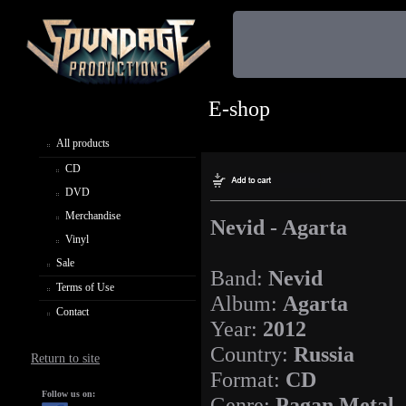
E-shop
All products
CD
DVD
Merchandise
Nevid - Agarta
Vinyl
Sale
Band:
Nevid
Terms of Use
Album:
Agarta
Contact
Year:
2012
Country:
Russia
Return to site
Format:
CD
Follow us on:
Genre:
Pagan Metal